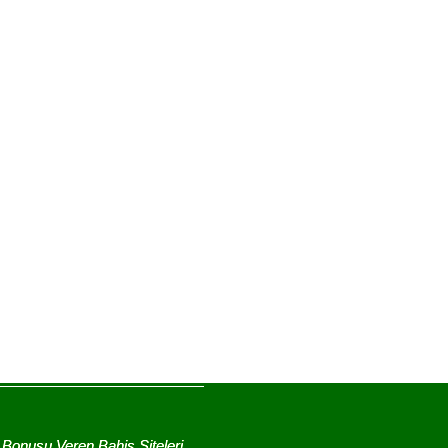
Bonusu Veren Bahis Siteleri