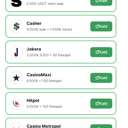
Katıl
2.000 USDT nakit iade
Casher
Katıl
5.000₺ iade + 1.000₺ risksiz
Jokera
Katıl
3.000₺ %200 + 50 freespin
CasinoMaxi
Katıl
6.500₺ + 150 freespin
Hitpot
Katıl
5.000₺ + 100 freespin
Casino Metropol