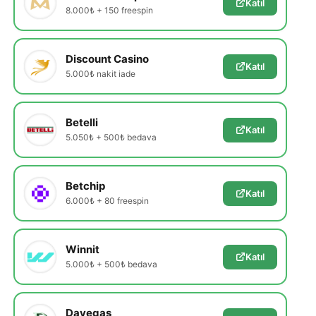
Katıl
8.000₺ + 150 freespin
Discount Casino
Katıl
5.000₺ nakit iade
Betelli
Katıl
5.050₺ + 500₺ bedava
Betchip
Katıl
6.000₺ + 80 freespin
Winnit
Katıl
5.000₺ + 500₺ bedava
Davegas