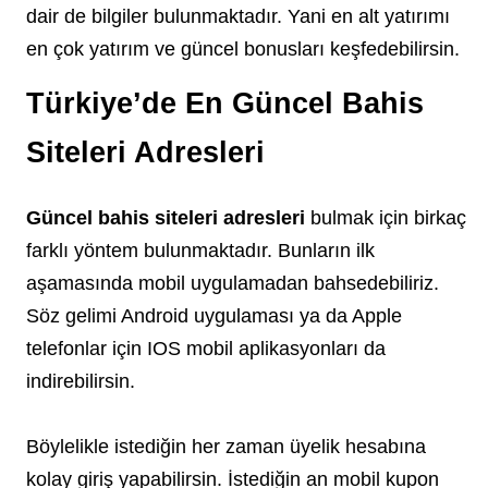
dair de bilgiler bulunmaktadır. Yani en alt yatırımı
en çok yatırım ve güncel bonusları keşfedebilirsin.
Türkiye’de En Güncel Bahis
Siteleri Adresleri
Güncel bahis siteleri adresleri
bulmak için birkaç
farklı yöntem bulunmaktadır. Bunların ilk
aşamasında mobil uygulamadan bahsedebiliriz.
Söz gelimi Android uygulaması ya da Apple
telefonlar için IOS mobil aplikasyonları da
indirebilirsin.
Böylelikle istediğin her zaman üyelik hesabına
kolay giriş yapabilirsin. İstediğin an mobil kupon