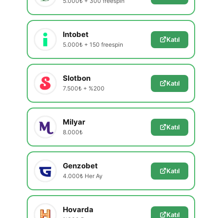
5.000₺ + 300 freespin
Intobet
Katıl
5.000₺ + 150 freespin
Slotbon
Katıl
7.500₺ + %200
Milyar
Katıl
8.000₺
Genzobet
Katıl
4.000₺ Her Ay
Hovarda
Katıl