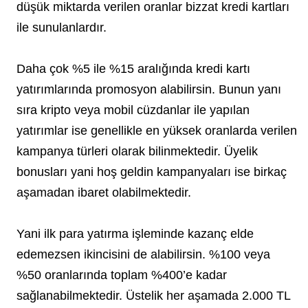
düşük miktarda verilen oranlar bizzat kredi kartları
ile sunulanlardır.
Daha çok %5 ile %15 aralığında kredi kartı
yatırımlarında promosyon alabilirsin. Bunun yanı
sıra kripto veya mobil cüzdanlar ile yapılan
yatırımlar ise genellikle en yüksek oranlarda verilen
kampanya türleri olarak bilinmektedir. Üyelik
bonusları yani hoş geldin kampanyaları ise birkaç
aşamadan ibaret olabilmektedir.
Yani ilk para yatırma işleminde kazanç elde
edemezsen ikincisini de alabilirsin. %100 veya
%50 oranlarında toplam %400’e kadar
sağlanabilmektedir. Üstelik her aşamada 2.000 TL