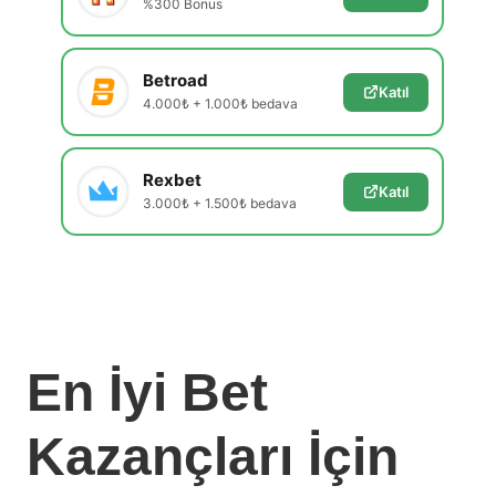
%300 Bonus
Betroad
Katıl
4.000₺ + 1.000₺ bedava
Rexbet
Katıl
3.000₺ + 1.500₺ bedava
En İyi Bet
Kazançları İçin