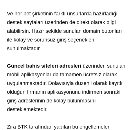
Ve her bet şirketinin farklı unsurlarda hazırladığı
destek sayfaları üzerinden de direkt olarak bilgi
alabilirsin. Hazır şekilde sunulan domain butonları
ile kolay ve sorunsuz giriş seçenekleri
sunulmaktadır.
Güncel bahis siteleri adresleri
üzerinden sunulan
mobil aplikasyonlar da tamamen ücretsiz olarak
uygulanmaktadır. Dolayısıyla düzenli olarak kayıtlı
olduğun firmanın aplikasyonunu indirmen sonraki
giriş adreslerinin de kolay bulunmasını
desteklemektedir.
Zira BTK tarafından yapılan bu engellemeler