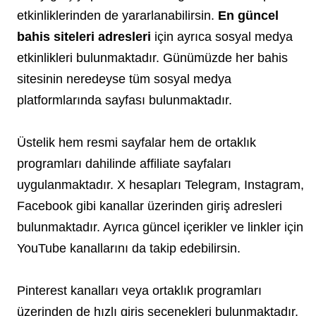
etkinliklerinden de yararlanabilirsin.
En güncel
bahis siteleri adresleri
için ayrıca sosyal medya
etkinlikleri bulunmaktadır. Günümüzde her bahis
sitesinin neredeyse tüm sosyal medya
platformlarında sayfası bulunmaktadır.
Üstelik hem resmi sayfalar hem de ortaklık
programları dahilinde affiliate sayfaları
uygulanmaktadır. X hesapları Telegram, Instagram,
Facebook gibi kanallar üzerinden giriş adresleri
bulunmaktadır. Ayrıca güncel içerikler ve linkler için
YouTube kanallarını da takip edebilirsin.
Pinterest kanalları veya ortaklık programları
üzerinden de hızlı giriş seçenekleri bulunmaktadır.