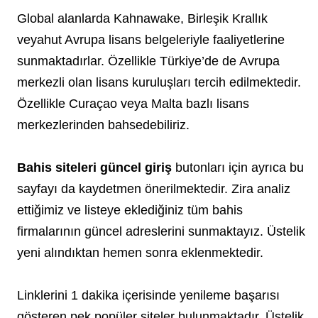
Global alanlarda Kahnawake, Birleşik Krallık
veyahut Avrupa lisans belgeleriyle faaliyetlerine
sunmaktadırlar. Özellikle Türkiye’de de Avrupa
merkezli olan lisans kuruluşları tercih edilmektedir.
Özellikle Curaçao veya Malta bazlı lisans
merkezlerinden bahsedebiliriz.
Bahis siteleri güncel giriş
butonları için ayrıca bu
sayfayı da kaydetmen önerilmektedir. Zira analiz
ettiğimiz ve listeye eklediğiniz tüm bahis
firmalarının güncel adreslerini sunmaktayız. Üstelik
yeni alındıktan hemen sonra eklenmektedir.
Linklerini 1 dakika içerisinde yenileme başarısı
gösteren pek popüler siteler bulunmaktadır. Üstelik