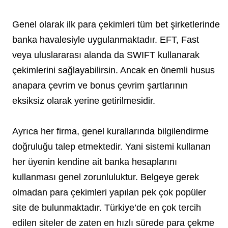
Genel olarak ilk para çekimleri tüm bet şirketlerinde
banka havalesiyle uygulanmaktadır. EFT, Fast
veya uluslararası alanda da SWIFT kullanarak
çekimlerini sağlayabilirsin. Ancak en önemli husus
anapara çevrim ve bonus çevrim şartlarının
eksiksiz olarak yerine getirilmesidir.
Ayrıca her firma, genel kurallarında bilgilendirme
doğruluğu talep etmektedir. Yani sistemi kullanan
her üyenin kendine ait banka hesaplarını
kullanması genel zorunluluktur. Belgeye gerek
olmadan para çekimleri yapılan pek çok popüler
site de bulunmaktadır. Türkiye’de en çok tercih
edilen siteler de zaten en hızlı sürede para çekme