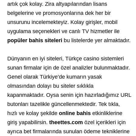
artık çok kolay. Zira altyapılarından lisans
belgelerine ve promosyonlarına dek her bir
unsurunu incelemekteyiz. Kolay girişler, mobil
uygulama seçenekleri ve canlı TV hizmetler ile
popüler bahis siteleri
bu listelerde yer almaktadır.
Dünyanın en iyi siteleri, Türkçe casino sistemleri
sunan firmalar için de özel analizler bulunmaktadır.
Genel olarak Türkiye’de kumarın yasak
olmasından dolayı bu siteler sıklıkla
kapanmaktadır. Oysa senin için hazırladığımız URL
butonları tazelikle güncellenmektedir. Tek tıkla,
hızlı ve kolay şekilde
online bahis
etkinliklerine
giriş yapabilirsin.
theettes.com
özel içerikleri için
ayrıca bet firmalarında sunulan ödeme tekniklerine