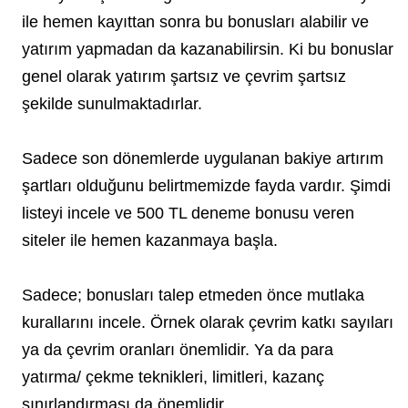
ile hemen kayıttan sonra bu bonusları alabilir ve
yatırım yapmadan da kazanabilirsin. Ki bu bonuslar
genel olarak yatırım şartsız ve çevrim şartsız
şekilde sunulmaktadırlar.
Sadece son dönemlerde uygulanan bakiye artırım
şartları olduğunu belirtmemizde fayda vardır. Şimdi
listeyi incele ve 500 TL deneme bonusu veren
siteler ile hemen kazanmaya başla.
Sadece; bonusları talep etmeden önce mutlaka
kurallarını incele. Örnek olarak çevrim katkı sayıları
ya da çevrim oranları önemlidir. Ya da para
yatırma/ çekme teknikleri, limitleri, kazanç
sınırlandırması da önemlidir.