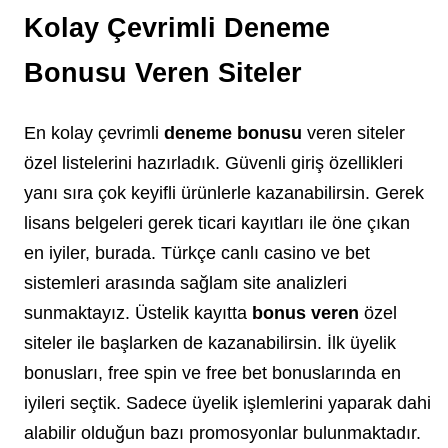
Kolay Çevrimli Deneme
Bonusu Veren Siteler
En kolay çevrimli
deneme bonusu
veren siteler
özel listelerini hazırladık. Güvenli giriş özellikleri
yanı sıra çok keyifli ürünlerle kazanabilirsin. Gerek
lisans belgeleri gerek ticari kayıtları ile öne çıkan
en iyiler, burada. Türkçe canlı casino ve bet
sistemleri arasında sağlam site analizleri
sunmaktayız. Üstelik kayıtta
bonus veren
özel
siteler ile başlarken de kazanabilirsin. İlk üyelik
bonusları, free spin ve free bet bonuslarında en
iyileri seçtik. Sadece üyelik işlemlerini yaparak dahi
alabilir olduğun bazı promosyonlar bulunmaktadır.