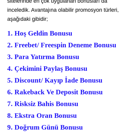
sitelerinde en çok uygulanan bonusları da
inceledik. Avantajına olabilir promosyon türleri,
aşağıdaki gibidir;
Hoş Geldin Bonusu
Freebet/ Freespin Deneme Bonusu
Para Yatırma Bonusu
Çekimini Paylaş Bonusu
Discount/ Kayıp İade Bonusu
Rakeback Ve Deposit Bonusu
Risksiz Bahis Bonusu
Ekstra Oran Bonusu
Doğrum Günü Bonusu