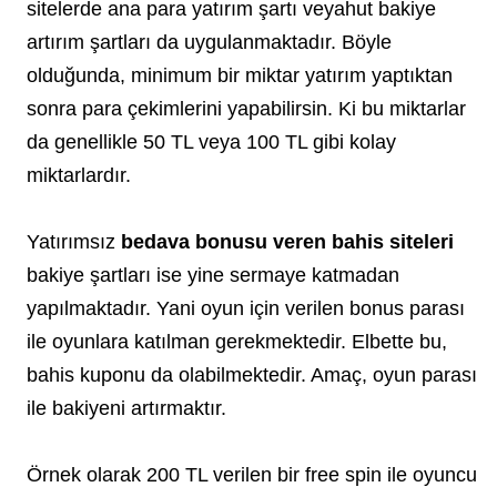
sitelerde ana para yatırım şartı veyahut bakiye
artırım şartları da uygulanmaktadır. Böyle
olduğunda, minimum bir miktar yatırım yaptıktan
sonra para çekimlerini yapabilirsin. Ki bu miktarlar
da genellikle 50 TL veya 100 TL gibi kolay
miktarlardır.
Yatırımsız
bedava bonusu veren bahis siteleri
bakiye şartları ise yine sermaye katmadan
yapılmaktadır. Yani oyun için verilen bonus parası
ile oyunlara katılman gerekmektedir. Elbette bu,
bahis kuponu da olabilmektedir. Amaç, oyun parası
ile bakiyeni artırmaktır.
Örnek olarak 200 TL verilen bir free spin ile oyuncu