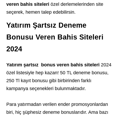
veren bahis siteleri
özel derlemelerinden site
seçerek, hemen talep edebilirsin.
Yatırım Şartsız Deneme
Bonusu Veren Bahis Siteleri
2024
Yatırım şartsız bonus veren bahis siteleri
2024
özel listesiyle hep kazan! 50 TL deneme bonusu,
250 Tl kayıt bonusu gibi birbirinden farklı
kampanya seçenekleri bulunmaktadır.
Para yatırmadan verilen ender promosyonlardan
biri, hiç şüphesiz deneme bonuslarıdır. Ama bazı