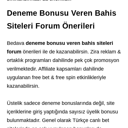
Deneme Bonusu Veren Bahis
Siteleri Forum Önerileri
Bedava
deneme bonusu veren bahis siteleri
forum
önerileri ile de kazanabilirsin. Zira reklam &
ortaklık programları dahilinde pek çok promosyon
verilmektedir. Affiliate kapsamları dahilinde
uygulanan free bet & free spin etkinlikleriyle
kazanabilirsin.
Üstelik sadece deneme bonuslarında değil, site
içeriklerine giriş yaptığında sayısız üyelik bonusu
bulunmaktadır. Genel olarak Türkçe canlı bet