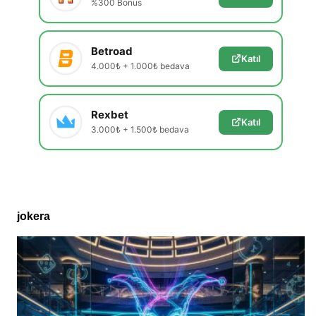
%300 Bonus
Betroad
Katıl
4.000₺ + 1.000₺ bedava
Rexbet
Katıl
3.000₺ + 1.500₺ bedava
jokera