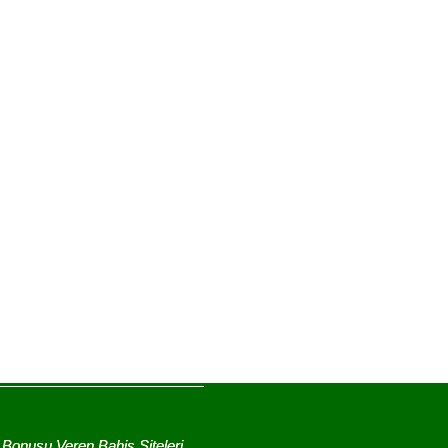
Bonusu Veren Bahis Siteleri