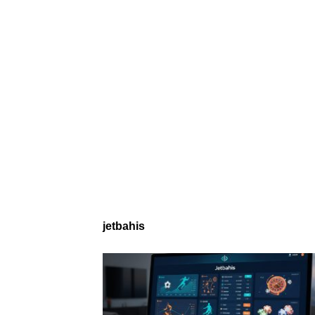
jetbahis