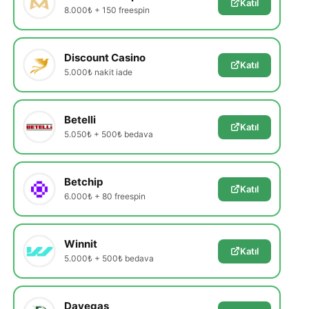
Katıl
8.000₺ + 150 freespin
Discount Casino
Katıl
5.000₺ nakit iade
Betelli
Katıl
5.050₺ + 500₺ bedava
Betchip
Katıl
6.000₺ + 80 freespin
Winnit
Katıl
5.000₺ + 500₺ bedava
Davegas