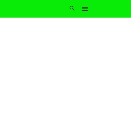
Type
your
search
query
and
hit
enter: