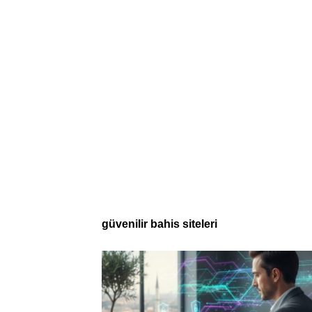
güvenilir bahis siteleri