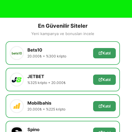
En Güvenilir Siteler
Yeni kampanya ve bonusları incele
Bets10
Katıl
20.000₺ + %300 kripto
JETBET
Katıl
%325 kripto + 20.000₺
Mobilbahis
Katıl
20.000₺ + %225 kripto
Spino