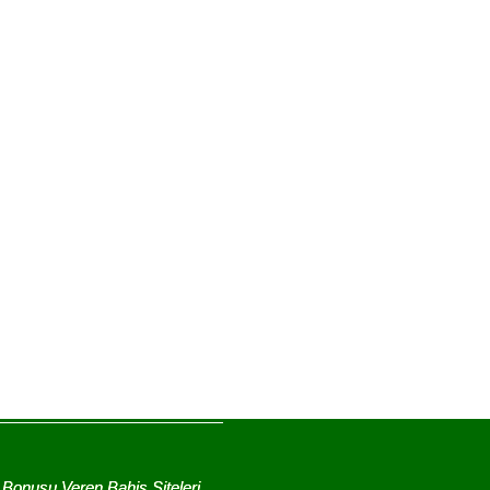
Bonusu Veren Bahis Siteleri