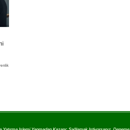
mi
venlik
ra Yatırma Işlemi Yapmadan Kazanç Sağlamak Istiyorsanız, Deneme 