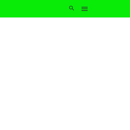
Type
your
search
query
and
hit
enter: