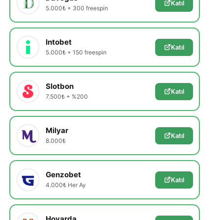
Katıl
5.000₺ + 300 freespin
Intobet
Katıl
5.000₺ + 150 freespin
Slotbon
Katıl
7.500₺ + %200
Milyar
Katıl
8.000₺
Genzobet
Katıl
4.000₺ Her Ay
Hovarda