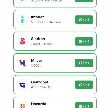
5.000₺ + 300 freespin
Intobet
Katıl
5.000₺ + 150 freespin
Slotbon
Katıl
7.500₺ + %200
Milyar
Katıl
8.000₺
Genzobet
Katıl
4.000₺ Her Ay
Hovarda
Katıl