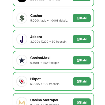
Casher
Katıl
5.000₺ iade + 1.000₺ risksiz
Jokera
Katıl
3.000₺ %200 + 50 freespin
CasinoMaxi
Katıl
6.500₺ + 150 freespin
Hitpot
Katıl
5.000₺ + 100 freespin
Casino Metropol
Katıl
8.000₺ + 150 freespin