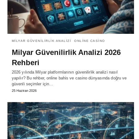
MILYAR GÜVENILIRLIK ANALIZI
ONLINE CASINO
Milyar Güvenilirlik Analizi 2026
Rehberi
2026 yılında Milyar platformlarının güvenilirlik analizi nasıl
yapılır? Bu rehber, online bahis ve casino dünyasında doğru ve
güvenli seçimler için…
25 Haziran 2026