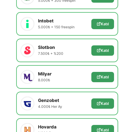
5.000₺ + 300 freespin
Intobet
Katıl
5.000₺ + 150 freespin
Slotbon
Katıl
7.500₺ + %200
Milyar
Katıl
8.000₺
Genzobet
Katıl
4.000₺ Her Ay
Hovarda
Katıl