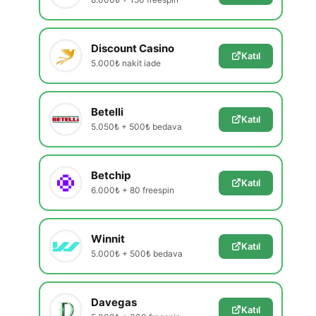
Discount Casino
Katıl
5.000₺ nakit iade
Betelli
Katıl
5.050₺ + 500₺ bedava
Betchip
Katıl
6.000₺ + 80 freespin
Winnit
Katıl
5.000₺ + 500₺ bedava
Davegas
Katıl