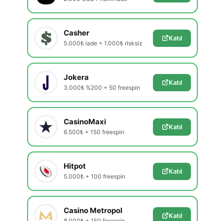
Casher
Katıl
5.000₺ iade + 1.000₺ risksiz
Jokera
Katıl
3.000₺ %200 + 50 freespin
CasinoMaxi
Katıl
6.500₺ + 150 freespin
Hitpot
Katıl
5.000₺ + 100 freespin
Casino Metropol
Katıl
8.000₺ + 150 freespin