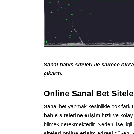
Sanal bahis siteleri ile sadece bir
çıkarın.
Online Sanal Bet Sitel
Sanal bet yapmak kesinlikle çok fark
bahis sitelerine erişim
hızlı ve kolay
bilmek gerekmektedir. Nedeni ise ilgil
siteleri online
erişim adresi
güvenli 