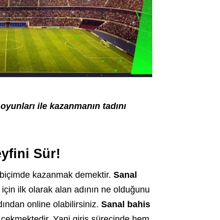
 oyunları ile kazanmanın tadını
yfini Sür!
ir biçimde kazanmak demektir.
Sanal
için ilk olarak alan adının ne olduğunu
ından online olabilirsiniz.
Sanal bahis
t çekmektedir. Yani giriş sürecinde hem