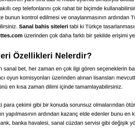
kıllı cep telefonlarını çok rahat bir biçimde kullanabilirsi
şte bunun kontrol edilmesi ve onaylanmasının ardından Türk
lirsiniz.
Sanal bahis siteleri
tabi ki Türkçe tasarlanmas
ettes.com
üzerinden çok daha farklı bir şekilde erişimi yer
eri Özellikleri Nelerdir?
ken sanal bet, her zaman en çok ilgi gören seçeneklerin b
cı oyun komisyonları üzerinden alınan lisansları mevcutt
nü en kısa zaman dilimi içinde tamamlayabilirsiniz.
ki para çekimi gibi bir konuda sorunsuz olmalarından ötü
nın yapılmasının ardından kazanç elde edenler bunu en 
epbank, banka havalesi, sanal cüzdan servisi gibi değişi