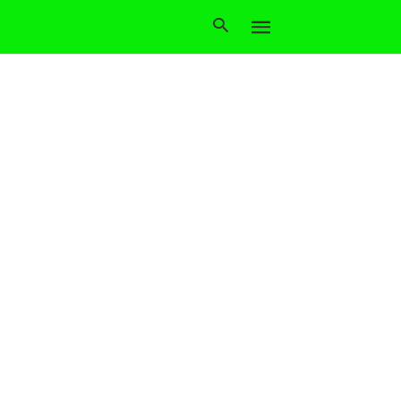
Type
your
search
query
and
hit
enter: