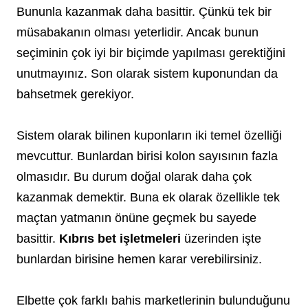
Bununla kazanmak daha basittir. Çünkü tek bir
müsabakanın olması yeterlidir. Ancak bunun
seçiminin çok iyi bir biçimde yapılması gerektiğini
unutmayınız. Son olarak sistem kuponundan da
bahsetmek gerekiyor.
Sistem olarak bilinen kuponların iki temel özelliği
mevcuttur. Bunlardan birisi kolon sayısının fazla
olmasıdır. Bu durum doğal olarak daha çok
kazanmak demektir. Buna ek olarak özellikle tek
maçtan yatmanın önüne geçmek bu sayede
basittir.
Kıbrıs bet işletmeleri
üzerinden işte
bunlardan birisine hemen karar verebilirsiniz.
Elbette çok farklı bahis marketlerinin bulunduğunu