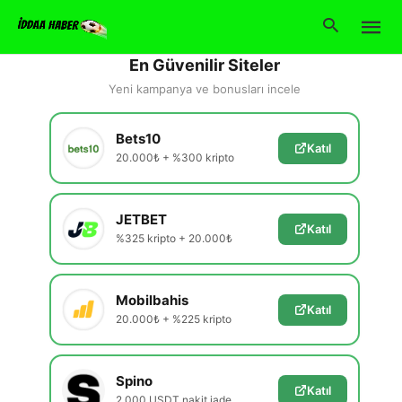
En Güvenilir Siteler
Yeni kampanya ve bonusları incele
Bets10
Type
Katıl
your
20.000₺ + %300 kripto
searc
query
and
hit
JETBET
enter:
Katıl
%325 kripto + 20.000₺
Mobilbahis
Katıl
20.000₺ + %225 kripto
Spino
Katıl
2.000 USDT nakit iade