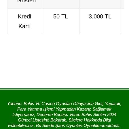
Transferi
Kredi
50 TL
3.000 TL
Kartı
Yabancı Bahis Ve Casino Oyunları Dünyasına Giriş Yaparak,
Para Yatırma Işlemi Yapmadan Kazanç Sağlamak
Istiyorsanız, Deneme Bonusu Veren Bahis Siteleri 2024
Güncel Listesine Bakarak, Sitelere Hakkında Bilgi
Edinebilirsiniz. Bu Sitede Şans Oyunları Oynatılmamaktadır.