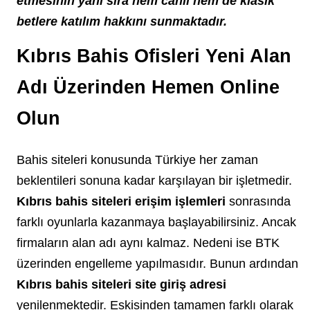
etmesinin yanı sıra hem canlı hem de klasik
betlere katılım hakkını sunmaktadır.
Kıbrıs Bahis Ofisleri Yeni Alan
Adı Üzerinden Hemen Online
Olun
Bahis siteleri konusunda Türkiye her zaman
beklentileri sonuna kadar karşılayan bir işletmedir.
Kıbrıs bahis siteleri erişim işlemleri
sonrasında
farklı oyunlarla kazanmaya başlayabilirsiniz. Ancak
firmaların alan adı aynı kalmaz. Nedeni ise BTK
üzerinden engelleme yapılmasıdır. Bunun ardından
Kıbrıs bahis siteleri site giriş adresi
yenilenmektedir. Eskisinden tamamen farklı olarak