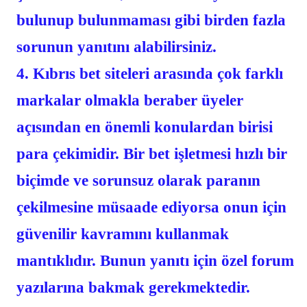
bulunup bulunmaması gibi birden fazla
sorunun yanıtını alabilirsiniz.
Kıbrıs bet siteleri
arasında çok farklı
markalar olmakla beraber üyeler
açısından en önemli konulardan birisi
para çekimidir. Bir bet işletmesi hızlı bir
biçimde ve sorunsuz olarak paranın
çekilmesine müsaade ediyorsa onun için
güvenilir kavramını kullanmak
mantıklıdır. Bunun yanıtı için özel forum
yazılarına bakmak gerekmektedir.