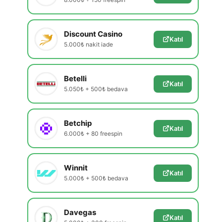
Discount Casino
Katıl
5.000₺ nakit iade
Betelli
Katıl
5.050₺ + 500₺ bedava
Betchip
Katıl
6.000₺ + 80 freespin
Winnit
Katıl
5.000₺ + 500₺ bedava
Davegas
Katıl