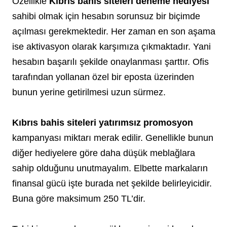
Özellikle
Kıbrıs bahis siteleri deneme hediyesi
sahibi olmak için hesabın sorunsuz bir biçimde
açılması gerekmektedir. Her zaman en son aşama
ise aktivasyon olarak karşımıza çıkmaktadır. Yani
hesabın başarılı şekilde onaylanması şarttır. Ofis
tarafından yollanan özel bir eposta üzerinden
bunun yerine getirilmesi uzun sürmez.
Kıbrıs bahis siteleri yatırımsız promosyon
kampanyası miktarı merak edilir. Genellikle bunun
diğer hediyelere göre daha düşük meblağlara
sahip olduğunu unutmayalım. Elbette markaların
finansal gücü işte burada net şekilde belirleyicidir.
Buna göre maksimum 250 TL’dir.