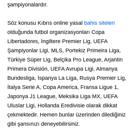
şampiyonalardır.
Söz konusu Kıbrıs online yasal
bahis siteleri
olduğunda futbol organizasyonları Copa
Libertadores, İngiltere Premier Lig, UEFA
Şampiyonlar Ligi, MLS, Portekiz Primeira Liga,
Türkiye Süper Lig, Belçika Pro League, Arjantin
Primera División, UEFA Avrupa Ligi, Almanya
Bundesliga, İspanya La Liga, Rusya Premier Lig,
İtalya Serie A, Copa America, Fransa Ligue 1,
Japonya J1 League, Meksika Liga MX, UEFA
Uluslar Ligi, Hollanda Eredivisie olarak dikkat
çekmektedir. Hemen bunlar üzerinden dilediğiniz
gibi şansınızı deneyebilirsiniz.