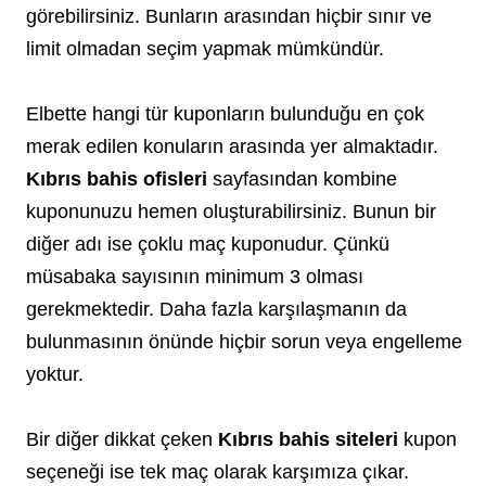
görebilirsiniz. Bunların arasından hiçbir sınır ve
limit olmadan seçim yapmak mümkündür.
Elbette hangi tür kuponların bulunduğu en çok
merak edilen konuların arasında yer almaktadır.
Kıbrıs bahis ofisleri
sayfasından kombine
kuponunuzu hemen oluşturabilirsiniz. Bunun bir
diğer adı ise çoklu maç kuponudur. Çünkü
müsabaka sayısının minimum 3 olması
gerekmektedir. Daha fazla karşılaşmanın da
bulunmasının önünde hiçbir sorun veya engelleme
yoktur.
Bir diğer dikkat çeken
Kıbrıs bahis siteleri
kupon
seçeneği ise tek maç olarak karşımıza çıkar.