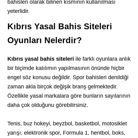
bahisleri olarak bilinen kısmının kullanılması
yeterlidir.
Kıbrıs Yasal Bahis Siteleri
Oyunları Nelerdir?
Kıbrıs yasal bahis siteleri
ile farklı oyunlara anlık
bir biçimde katılımın yapılmasının önünde hiçbir
engel söz konusu değildir. Spor bahisleri denildiği
zaman akla birçok değişik branş gelmektedir.
Özellikle yasal markalara göre bunların sayılarının
daha çok olduğunu görebilirsiniz.
Tenis, buz hokeyi, beyzbol, basketbol, motosiklet
yarışı, elektronik spor, Formula 1, hentbol, boks,