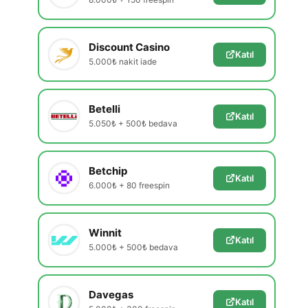
Discount Casino
Katıl
5.000₺ nakit iade
Betelli
Katıl
5.050₺ + 500₺ bedava
Betchip
Katıl
6.000₺ + 80 freespin
Winnit
Katıl
5.000₺ + 500₺ bedava
Davegas
Katıl