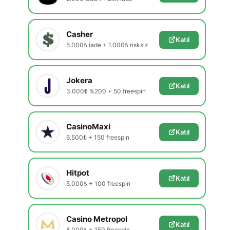
Casher
Katıl
5.000₺ iade + 1.000₺ risksiz
Jokera
Katıl
3.000₺ %200 + 50 freespin
CasinoMaxi
Katıl
6.500₺ + 150 freespin
Hitpot
Katıl
5.000₺ + 100 freespin
Casino Metropol
Katıl
8.000₺ + 150 freespin