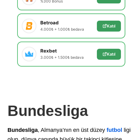
%300 Bonus
Betroad
Katıl
4.000₺ + 1.000₺ bedava
Rexbet
Katıl
3.000₺ + 1.500₺ bedava
Bundesliga
Bundesliga
, Almanya’nın en üst düzey
futbol
ligi
olup, dünya çapında büyük bir takipçi kitlesine